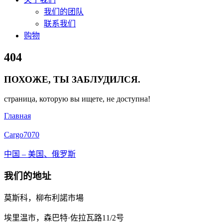
我们的团队
联系我们
购物
Close
404
Menu
ПОХОЖЕ, ТЫ ЗАБЛУДИЛСЯ.
страница, которую вы ищете, не доступна!
Главная
Cargo
7070
中国 – 美国、俄罗斯
我们的地址
莫斯科，柳布利諾市場
埃里温市，森巴特·佐拉瓦路11/2号